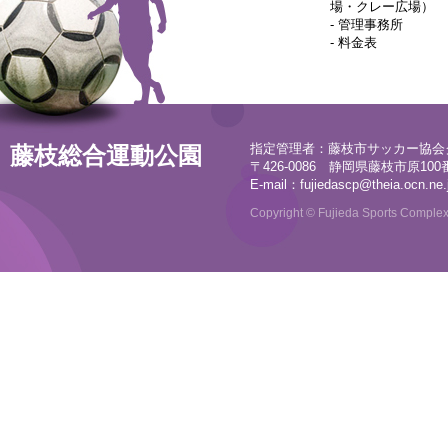
場・クレー広場）
-
管理事務所
-
料金表
指定管理者：藤枝市サッカー協会
藤枝総合運動公園
〒426-0086 静岡県藤枝市原100番地
E-mail：
fujiedascp@theia.ocn.ne.
Copyright © Fujieda Sports Complex