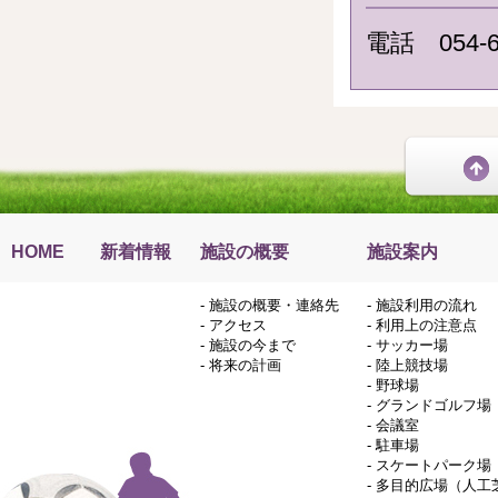
電話 054-6
HOME
新着情報
施設の概要
施設案内
-
施設の概要・連絡先
-
施設利用の流れ
-
アクセス
-
利用上の注意点
-
施設の今まで
-
サッカー場
-
将来の計画
-
陸上競技場
-
野球場
-
グランドゴルフ場
-
会議室
-
駐車場
-
スケートパーク場
-
多目的広場（人工