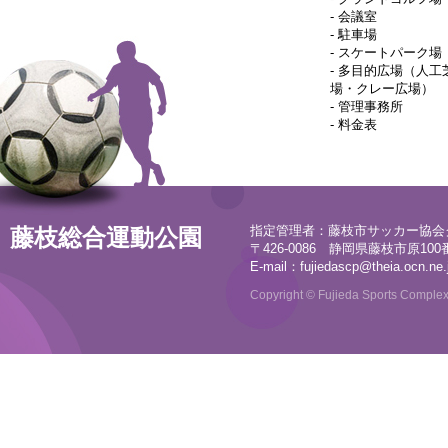
-
会議室
-
駐車場
-
スケートパーク場
-
多目的広場（人工
場・クレー広場）
-
管理事務所
-
料金表
指定管理者：藤枝市サッカー協会
藤枝総合運動公園
〒426-0086 静岡県藤枝市原100番地
E-mail：
fujiedascp@theia.ocn.ne.
Copyright © Fujieda Sports Complex