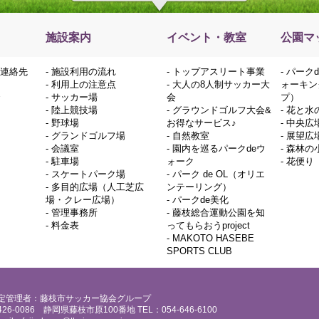
施設案内
イベント・教室
公園マ
連絡先
-
施設利用の流れ
-
トップアスリート事業
-
パーク
-
利用上の注意点
-
大人の8人制サッカー大
ォーキン
-
サッカー場
会
プ）
-
陸上競技場
-
グラウンドゴルフ大会&
-
花と水
-
野球場
お得なサービス♪
-
中央広
-
グランドゴルフ場
-
自然教室
-
展望広
-
会議室
-
園内を巡るパークdeウ
-
森林の
-
駐車場
ォーク
-
花便り
-
スケートパーク場
-
パーク de OL（オリエ
-
多目的広場（人工芝広
ンテーリング）
場・クレー広場）
-
パークde美化
-
管理事務所
-
藤枝総合運動公園を知
-
料金表
ってもらおうproject
-
MAKOTO HASEBE
SPORTS CLUB
定管理者：藤枝市サッカー協会グループ
426-0086 静岡県藤枝市原100番地 TEL：054-646-6100