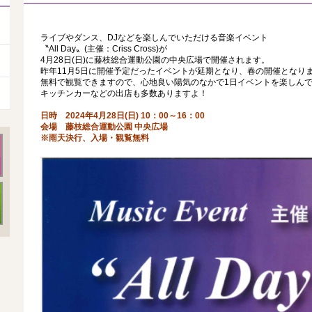
ライブやダンス、DJなどを楽しんでいただける音楽イベント
〝All Day〟(主催：Criss Cross)が
4月28日(日)に藤枝総合運動公園の中央広場で開催されます。
昨年11月5日に開催予定だったイベントが延期となり、春の開催となり
無料で観覧できますので、心地良い陽気のなかで1日イベントを楽しんで
キッチンカーなどの出店も多数ありますよ！
日時 2024年4月28日(日) 10：00～16：00
会場 藤枝総合運動公園 中央広場
※雨天決行、入場・観覧無料