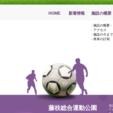
HOME
新着情報
施設の概要
-
施設の概要・
-
アクセス
-
施設の今まで
-
将来の計画
指
藤枝総合運動公園
〒