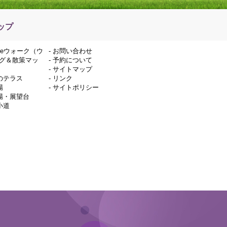
ップ
deウォーク（ウ
-
お問い合わせ
グ＆散策マッ
-
予約について
-
サイトマップ
のテラス
-
リンク
場
-
サイトポリシー
場・展望台
小道