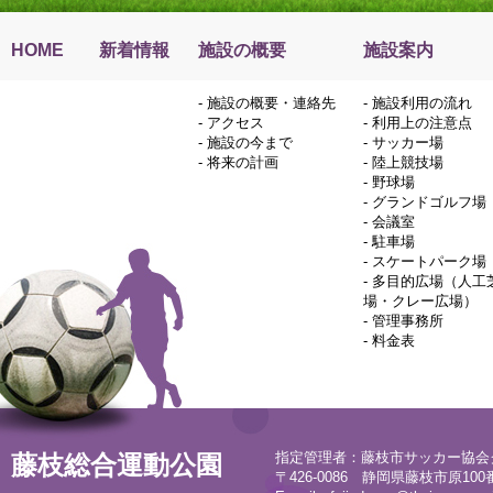
HOME
新着情報
施設の概要
施設案内
-
施設の概要・連絡先
-
施設利用の流れ
-
アクセス
-
利用上の注意点
-
施設の今まで
-
サッカー場
-
将来の計画
-
陸上競技場
-
野球場
-
グランドゴルフ場
-
会議室
-
駐車場
-
スケートパーク場
-
多目的広場（人工
場・クレー広場）
-
管理事務所
-
料金表
指定管理者：藤枝市サッカー協会
藤枝総合運動公園
〒426-0086 静岡県藤枝市原100番地