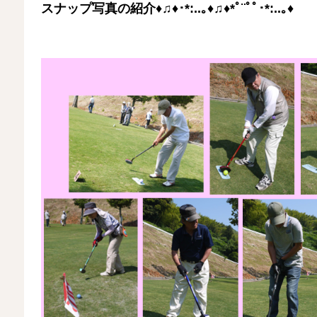
スナップ写真の紹介♦♫♦･*:..｡♦♫♦*ﾟ¨ﾟﾟ･*:..｡♦