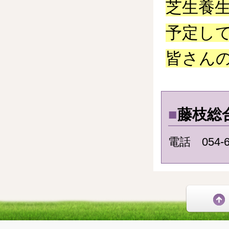
芝生養
予定し
皆さん
■
藤枝総
電話 054-6