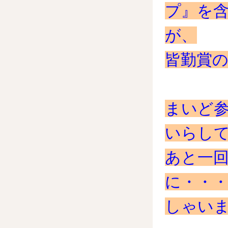
プ』を
が、
皆勤賞
まいど
いらして
あと一
に・・
しゃいま