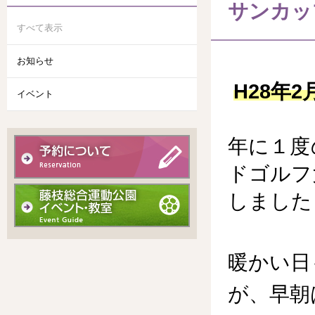
サンカッ
すべて表示
お知らせ
H28年2
イベント
年に１度
ドゴルフ
しました
暖かい日
が、早朝