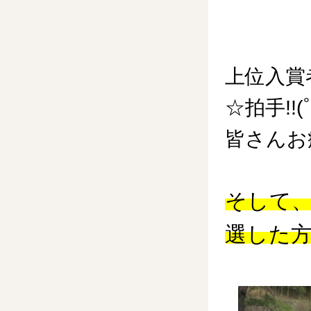
上位入賞者
☆拍手!!(
皆さんお
そして
選した