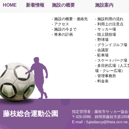
HOME
新着情報
施設の概要
施設案内
-
施設の概要・連絡先
-
施設利用の流れ
-
アクセス
-
利用上の注意点
-
施設の今まで
-
サッカー場
-
将来の計画
-
陸上競技場
-
野球場
-
グランドゴルフ場
-
会議室
-
駐車場
-
スケートパーク場
-
多目的広場（人工
場・クレー広場）
-
管理事務所
-
料金表
指定管理者：藤枝市サッカー協会
藤枝総合運動公園
〒426-0086 静岡県藤枝市原100番地
E-mail：
fujiedascp@theia.ocn.ne.