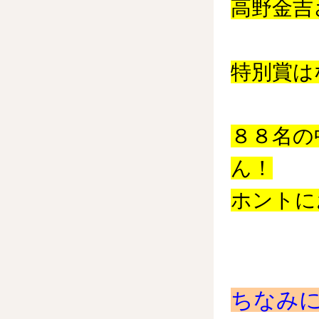
高野金吉
特別賞は
８８名の
ん！
ホントに
ちなみ