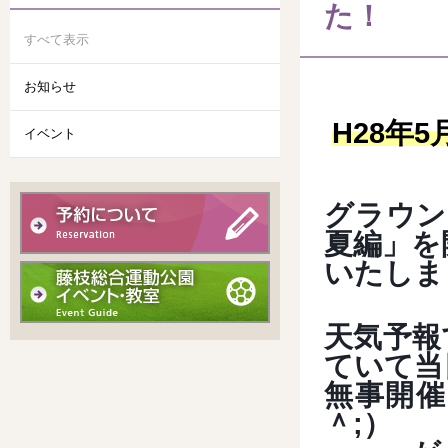
た！
すべて表示
お知らせ
H28年5
イベント
グラウン
夏編」を
いたしま
天気予報
ていて当
無事開
＾;）