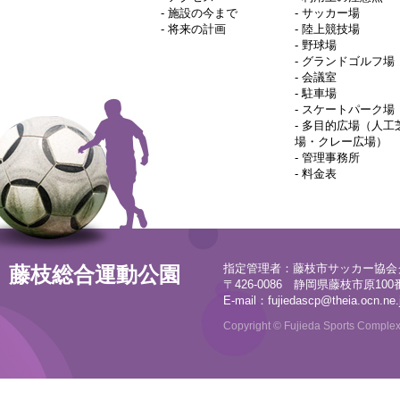
-
施設の今まで
-
サッカー場
-
将来の計画
-
陸上競技場
-
野球場
-
グランドゴルフ場
-
会議室
-
駐車場
-
スケートパーク場
-
多目的広場（人工
場・クレー広場）
-
管理事務所
-
料金表
指定管理者：藤枝市サッカー協会
藤枝総合運動公園
〒426-0086 静岡県藤枝市原100番地
E-mail：
fujiedascp@theia.ocn.ne.
Copyright © Fujieda Sports Complex