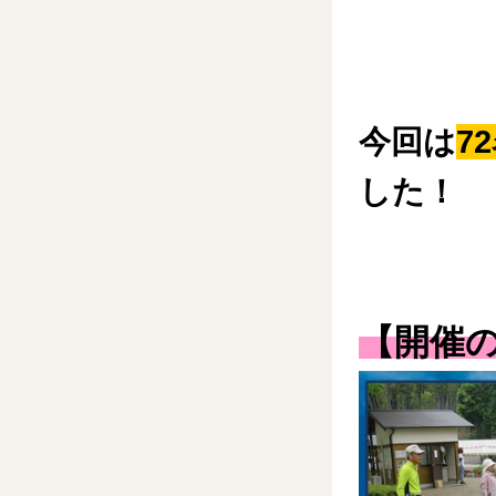
今回は
7
した！
【開催