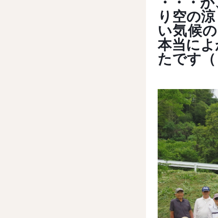
・・・が
り空の涼
い気候
本当によ
たです（