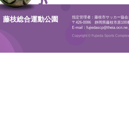
指定管理者：藤枝市サッカー協会
藤枝総合運動公園
〒426-0086 静岡県藤枝市原100番地
E-mail：
fujiedascp@theia.ocn.ne.
Copyright © Fujieda Sports Complex