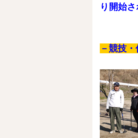
り開始さ
－競技・