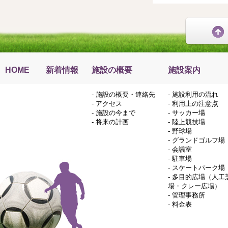
HOME
新着情報
施設の概要
施設案内
-
施設の概要・連絡先
-
施設利用の流れ
-
アクセス
-
利用上の注意点
-
施設の今まで
-
サッカー場
-
将来の計画
-
陸上競技場
-
野球場
-
グランドゴルフ場
-
会議室
-
駐車場
-
スケートパーク場
-
多目的広場（人工
場・クレー広場）
-
管理事務所
-
料金表