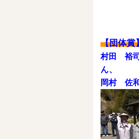
【団体賞
村田 裕
ん、
岡村 佐