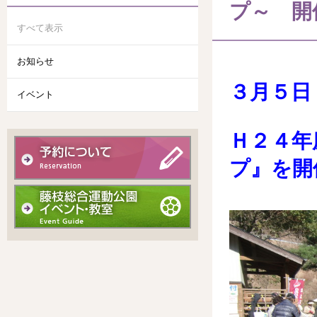
プ～ 開
すべて表示
お知らせ
３月５日
イベント
Ｈ２４年
プ』を開