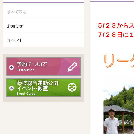
すべて表示
５/２３から
お知らせ
７/２８日に
イベント