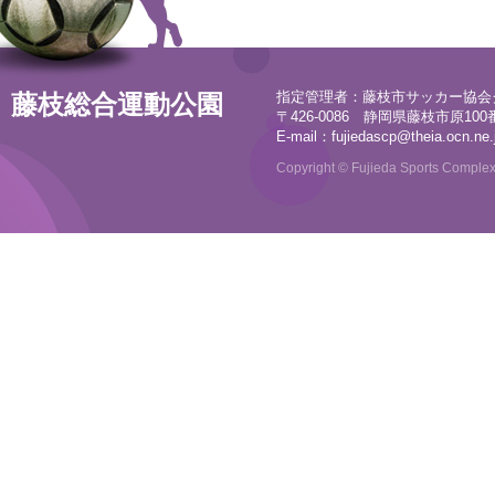
指定管理者：藤枝市サッカー協会
藤枝総合運動公園
〒426-0086 静岡県藤枝市原100番地
E-mail：
fujiedascp@theia.ocn.ne.
Copyright © Fujieda Sports Complex