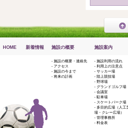
HOME
新着情報
施設の概要
施設案内
-
施設の概要・連絡先
-
施設利用の流れ
-
アクセス
-
利用上の注意点
-
施設の今まで
-
サッカー場
-
将来の計画
-
陸上競技場
-
野球場
-
グランドゴルフ場
-
会議室
-
駐車場
-
スケートパーク場
-
多目的広場（人工
場・クレー広場）
-
管理事務所
-
料金表