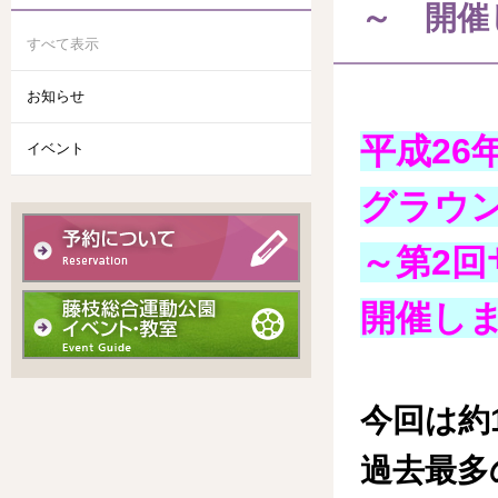
～ 開催
すべて表示
お知らせ
平成26
イベント
グラウ
～第2
開催し
今回は約
過去最多