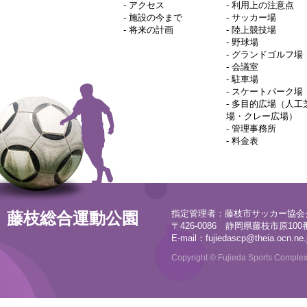
-
アクセス
-
利用上の注意点
-
施設の今まで
-
サッカー場
-
将来の計画
-
陸上競技場
-
野球場
-
グランドゴルフ場
-
会議室
-
駐車場
-
スケートパーク場
-
多目的広場（人工
場・クレー広場）
-
管理事務所
-
料金表
指定管理者：藤枝市サッカー協会
藤枝総合運動公園
〒426-0086 静岡県藤枝市原100番地
E-mail：
fujiedascp@theia.ocn.ne.
Copyright © Fujieda Sports Complex