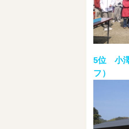
5位 小
フ）