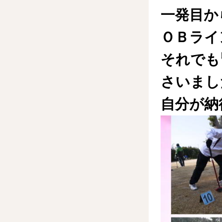
一発目か
ＯＢライ
それでも
さいまし
自分が納